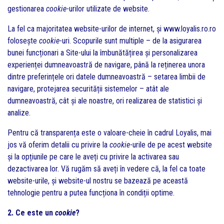
gestionarea
cookie
-urilor utilizate de website.
La fel ca majoritatea website-urilor de internet, și www.loyalis.ro.ro
folosește
cookie
-uri. Scopurile sunt multiple – de la asigurarea
bunei funcționari a Site-ului la îmbunătățirea și personalizarea
experienței dumneavoastră de navigare, până la reținerea unora
dintre preferințele ori datele dumneavoastră – setarea limbii de
navigare, protejarea securității sistemelor – atât ale
dumneavoastră, cât și ale noastre, ori realizarea de statistici și
analize.
Pentru că transparența este o valoare-cheie în cadrul Loyalis, mai
jos vă oferim detalii cu privire la
cookie
-urile de pe acest website
și la opțiunile pe care le aveți cu privire la activarea sau
dezactivarea lor. Vă rugăm să aveți în vedere că, la fel ca toate
website-urile, și website-ul nostru se bazează pe această
tehnologie pentru a putea funcționa în condiții optime.
2. Ce este un
cookie
?