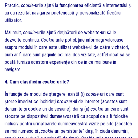
Practic,
cookie
-urile ajută la funcționarea eficientă a Internetului şi
au ca rezultat navigarea prietenoasă şi personalizată fiecărui
utilizator.
Mai mult,
cookie
-urile ajută deținătorii de website-uri să le
dezvolte continuu.
Cookie
-urile pot obține informaţii valoroase
asupra modului în care este utilizat website-ul de către vizitatori,
cum ar fi care sunt paginile cel mai des vizitate, astfel încât să se
poată furniza acestora experiențe din ce în ce mai bune în
navigare.
4. Cum clasificăm
cookie
-urile?
În funcție de modul de ștergere, există (i)
cookie
-uri care sunt
șterse imediat ce închideți
browser
-ul de Internet (acestea sunt
denumite și cookie-uri de sesiune), dar și (ii)
cookie
-uri care sunt
stocate pe dispozitivul dumneavoastră cu scopul de a fi folosite
inclusiv pentru următoarele dumneavoastră vizite pe site (acestea
se mai numesc și „
cookie
-uri persistente” deși, în ciuda denumirii,