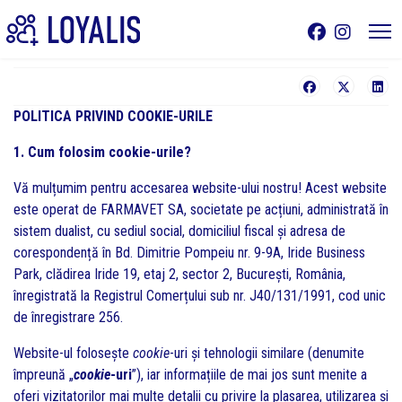
POLITICA PRIVIND COOKIE-URILE
1. Cum folosim cookie-urile?
Vă mulțumim pentru accesarea website-ului nostru! Acest website
este operat de FARMAVET SA, societate pe acțiuni, administrată în
sistem dualist, cu sediul social, domiciliul fiscal și adresa de
corespondență în Bd. Dimitrie Pompeiu nr. 9-9A, Iride Business
Park, clădirea Iride 19, etaj 2, sector 2, București, România,
înregistrată la Registrul Comerțului sub nr. J40/131/1991, cod unic
de înregistrare 256.
Website-ul folosește
cookie
-uri și tehnologii similare (denumite
împreună „
cookie
-uri
”), iar informațiile de mai jos sunt menite a
oferi vizitatorilor mai multe detalii cu privire la plasarea, utilizarea și