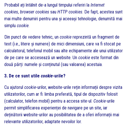
Probabil ați întâlnit de-a lungul timpului referiri la
Internet
cookies
,
browser cookies
sau
HTTP cookies
. De fapt, acestea sunt
mai multe denumiri pentru una și aceeași tehnologie, denumită mai
simplu
cookie
.
Din punct de vedere tehnic, un
cookie
reprezintă un fragment de
text (i.e., litere și numere) de mici dimensiuni, care va fi stocat pe
calculatorul, telefonul mobil sau alte echipamente ale unui utilizator
de pe care se accesează un website. Un
cookie
este format din
două părți: numele și conținutul (sau valoarea) acestuia.
3. De ce sunt utile
cookie
-urile?
Cu ajutorul
cookie
-urilor, website-urile rețin informații despre vizita
utilizatorilor, cum ar fi: limba preferată, tipul de dispozitiv folosit
(calculator, telefon mobil) pentru a accesa site-ul.
Cookie
-urile
permit simplificarea experienței de navigare pe un site, iar
deținătorii website-urilor au posibilitatea de a oferi informații mai
relevante utilizatorilor, adaptate nevoilor lor.