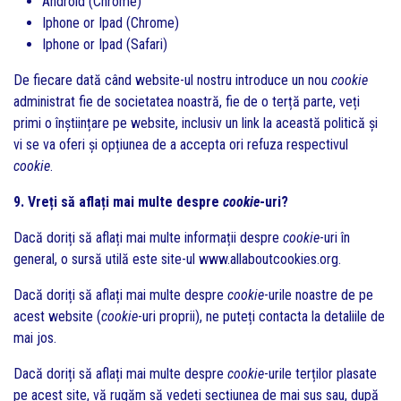
Android (Chrome)
Iphone or Ipad (Chrome)
Iphone or Ipad (Safari)
De fiecare dată când website-ul nostru introduce un nou
cookie
administrat fie de societatea noastră, fie de o terță parte, veți
primi o înștiințare pe website, inclusiv un link la această politică și
vi se va oferi și opțiunea de a accepta ori refuza respectivul
cookie
.
9. Vreți să aflați mai multe despre
cookie
-uri?
Dacă doriți să aflați mai multe informații despre
cookie
-uri în
general, o sursă utilă este site-ul
www.allaboutcookies.org.
Dacă doriți să aflați mai multe despre
cookie
-urile noastre de pe
acest website (
cookie
-uri proprii), ne puteți contacta la detaliile de
mai jos.
Dacă doriți să aflați mai multe despre
cookie
-urile terților plasate
pe acest site, vă rugăm să vedeți secțiunea de mai sus sau, după