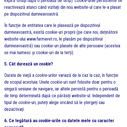
expiră totuși după o perioadă de timp).
Cookie
-urile persistente se
reactivează atunci când vizitați din nou website-ul care le-a plasat
pe dispozitivul dumneavoastră.
În funcție de entitatea care le plasează pe dispozitivul
dumneavoastră, există cookie-uri proprii (pe care noi, deținătorii
website-ului www.farmavet.ro, le plasăm pe dispozitivul
dumneavoastră) sau cookie-uri plasate de alte persoane (acestea
se mai numesc și cookie-uri de la terți).
5. Cât durează un
cookie
?
Durata de viață a
cookie
-urilor variază de la caz la caz, în funcție
de scopul acestuia. Unele
cookie
-uri sunt folosite doar pentru o
singură sesiune de navigare, iar altele persistă pentru o perioadă
de timp determinată după ce părăsiți website-ul. Independent de
tipul de
cookie
-uri, puteți alege oricând să le ștergeți sau
dezactivați.
6. Ce legătură au
cookie
-urile cu datele mele cu caracter