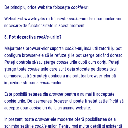
De principiu, orice website folosește
cookie
-uri.
Website-ul www.loyalis.ro folosește
cookie
-uri dar doar cookie-uri
necesare/de functionalitate in acest moment
8. Pot dezactiva
cookie
-urile?
Majoritatea browser-elor suportă
cookie
-uri, însă utilizatorii își pot
configura browser-ele să le refuze și le pot șterge oricând doresc.
Puteți controla și/sau șterge
cookie
-urile după cum doriți. Puteți
șterge toate
cookie
-urile care sunt deja stocate pe dispozitivul
dumneavoastră și puteți configura majoritatea browser-elor să
împiedice stocarea
cookie
-urilor.
Este posibilă setarea din
browser
pentru a nu mai fi acceptate
cookie-urile. De asemenea,
browser
-ul poate fi setat astfel încât să
accepte doar
cookie
-uri de la un anume website.
În prezent, toate
browser
-ele moderne oferă posibilitatea de a
schimba setările
cookie
-urilor. Pentru mai multe detalii și asistență