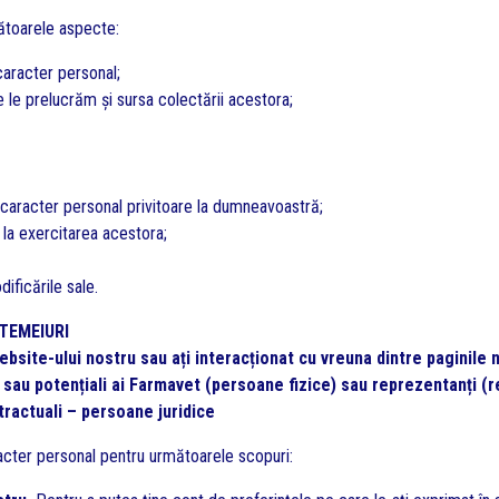
mătoarele aspecte:
aracter personal;
 le prelucrăm și sursa colectării acestora;
 caracter personal privitoare la dumneavoastră;
 la exercitarea acestora;
dificările sale.
 TEMEIURI
website-ului nostru sau ați interacționat cu vreuna dintre paginile 
i sau potențiali ai Farmavet (persoane fizice) sau reprezentanți (re
ntractuali – persoane juridice
acter personal pentru următoarele scopuri: