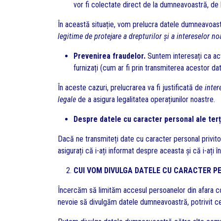
vor fi colectate direct de la dumneavoastră, de l
În această situație, vom prelucra datele dumneavoast
legitime de protejare a drepturilor și a intereselor n
Prevenirea fraudelor.
Suntem interesați ca ac
furnizați (cum ar fi prin transmiterea acestor dat
În aceste cazuri, prelucrarea va fi justificată de
inter
legale
de a asigura legalitatea operațiunilor noastre.
Despre datele cu caracter personal ale terț
Dacă ne transmiteți date cu caracter personal privit
asigurați că i-ați informat despre aceasta și că i-ați
CUI VOM DIVULGA DATELE CU CARACTER 
Încercăm să limităm accesul persoanelor din afara co
nevoie să divulgăm datele dumneavoastră, potrivit ce