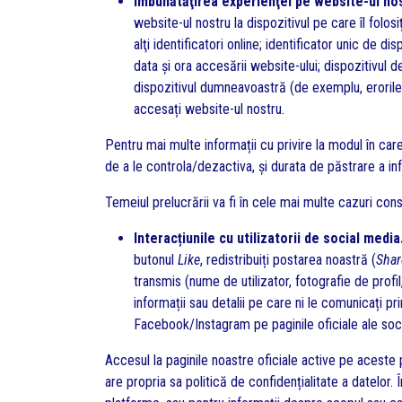
Îmbunătăţirea experienţei pe website-ul no
website-ul nostru la dispozitivul pe care îl folo
alţi identificatori online; identificator unic de di
data și ora accesării website-ului; dispozitivul
dispozitivul dumneavoastră (de exemplu, erorile);
accesați website-ul nostru.
Pentru mai multe informații cu privire la modul în care 
de a le controla/dezactiva, și durata de păstrare a in
Temeiul prelucrării va fi în cele mai multe cazuri co
Interacțiunile cu utilizatorii de social media
butonul
Like
, redistribuiți postarea noastră (
Shar
transmis (nume de utilizator, fotografie de profil
informații sau detalii pe care ni le comunicați 
Facebook/Instagram pe paginile oficiale ale soci
Accesul la paginile noastre oficiale active pe aceste
are propria sa politică de confidențialitate a datelor.