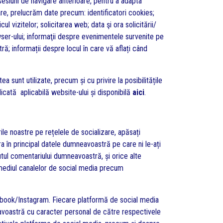
sesiuni de navigare anterioare, pentru a adapta
sare, prelucrăm date precum: identificatori cookies;
cul vizitelor; solicitarea web; data şi ora solicitării/
wser-ului; informaţii despre evenimentele survenite pe
ră; informații despre locul în care vă aflați când
a sunt utilizate, precum și cu privire la posibilitățile
dicată aplicabilă website-ului și disponibilă
aici
.
le noastre pe rețelele de socializare, apăsați
ra în principal datele dumneavoastră pe care ni le-ați
utul comentariului dumneavoastră, și orice alte
ermediul canalelor de social media precum
acebook/Instagram. Fiecare platformă de social media
mneavoastră cu caracter personal de către respectivele