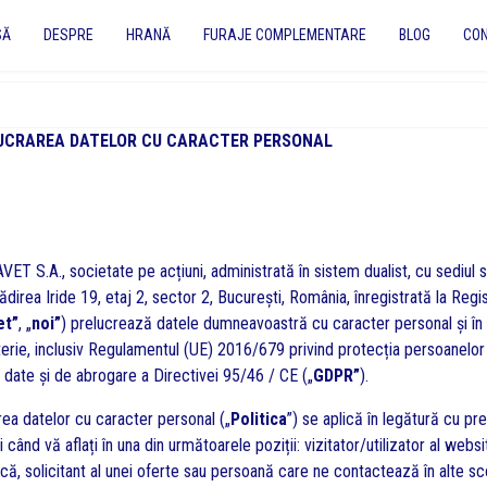
SĂ
DESPRE
HRANĂ
FURAJE COMPLEMENTARE
BLOG
CO
ELUCRAREA DATELOR CU CARACTER PERSONAL
S.A., societate pe acțiuni, administrată în sistem dualist, cu sediul so
lădirea Iride 19, etaj 2, sector 2, București, România, înregistrată la R
et”
, „
noi”
) prelucrează datele dumneavoastră cu caracter personal și în c
aterie, inclusiv Regulamentul (UE) 2016/679 privind protecția persoanelor
r date și de abrogare a Directivei 95/46 / CE („
GDPR”
).
rea datelor cu caracter personal („
Politica
”) se aplică în legătură cu pr
d vă aflați în una din următoarele poziții: vizitator/utilizator al websit
că, solicitant al unei oferte sau persoană care ne contactează în alte sco