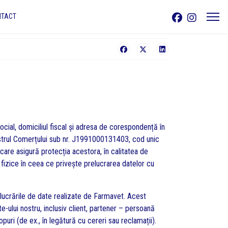
NTACT
cial, domiciliul fiscal și adresa de corespondență în
egistrul Comerțului sub nr. J1991000131403, cod unic
are asigură protecția acestora, în calitatea de
 fizice în ceea ce privește prelucrarea datelor cu
elucrările de date realizate de Farmavet. Acest
e-ului nostru, inclusiv client, partener – persoană
puri (de ex., în legătură cu cereri sau reclamații).