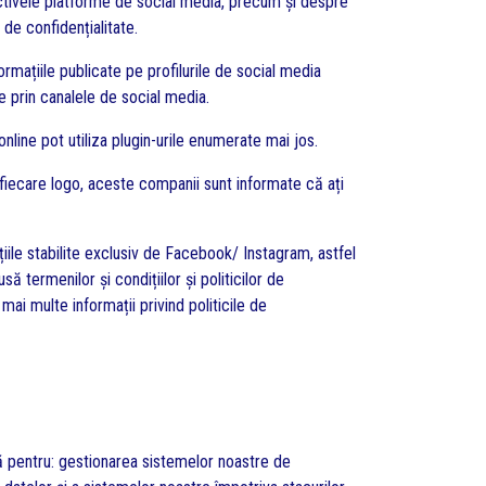
ectivele platforme de social media, precum și despre
 de confidențialitate.
ormațiile publicate pe profilurile de social media
te prin canalele de social media.
nline pot utiliza plugin-urile enumerate mai jos.
 fiecare logo, aceste companii sunt informate că ați
iile stabilite exclusiv de Facebook/ Instagram, astfel
 termenilor și condițiilor și politicilor de
ai multe informații privind politicile de
pentru: gestionarea sistemelor noastre de