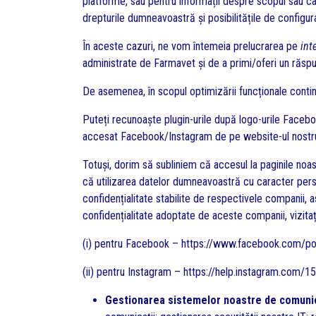
platforme, sau pentru informații despre scopul sau c
drepturile dumneavoastră și posibilitățile de configura
În aceste cazuri, ne vom întemeia prelucrarea pe
int
administrate de Farmavet și de a primi/oferi un răspuns 
De asemenea, în scopul optimizării funcționale continue
Puteți recunoaște plugin-urile după logo-urile Facebo
accesat Facebook/Instagram de pe website-ul nostr
Totuși, dorim să subliniem că accesul la paginile noas
că utilizarea datelor dumneavoastră cu caracter persona
confidențialitate stabilite de respectivele companii, 
confidențialitate adoptate de aceste companii, vizitaț
(i) pentru Facebook –
https://www.facebook.com/pol
(ii) pentru Instagram –
https://help.instagram.com/
Gestionarea sistemelor noastre de comunicaț