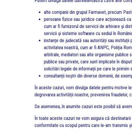
Putem divulga datele dumneavoastră către alte compa
alte companii din grupul Farmavet, precum Pasteu
persoane fizice sau juridice care acționează ca
cum ar fi furnizorul de servicii de arhivare și d
servicii și sisteme software cu sediul în România
instanțe de judecată sau autorități sau instituți
activitatea noastră, cum ar fi ANPC, Poliția Rom
arbitrale, mediatori sau alte organisme publice s
publice sau private, care sunt implicate în disput
solicitări legale de informații pe care le primim 
consultanții noștri din diverse domenii, de exemplu
În aceste cazuri, vom divulga datele pentru motive leg
degrevarea activității noastre, prevenirea fraudelor, 
De asemenea, în anumite cazuri este posibil să avem o 
În toate aceste cazuri ne vom asigura că destinatarii 
conformitate cu scopul pentru care le-am transmis ș