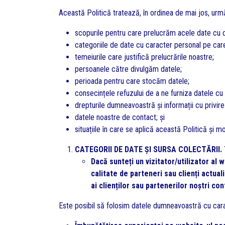
Această Politică tratează, în ordinea de mai jos, ur
scopurile pentru care prelucrăm acele date cu c
categoriile de date cu caracter personal pe care
temeiurile care justifică prelucrările noastre;
persoanele către divulgăm datele;
perioada pentru care stocăm datele;
consecințele refuzului de a ne furniza datele cu
drepturile dumneavoastră și informații cu privire
datele noastre de contact; și
situațiile în care se aplică această Politică și mo
CATEGORII DE DATE ȘI SURSA COLECTĂRII.
Dacă sunteți un vizitator/utilizator al 
calitate de parteneri sau clienți actual
ai clienților sau partenerilor noștri co
Este posibil să folosim datele dumneavoastră cu car