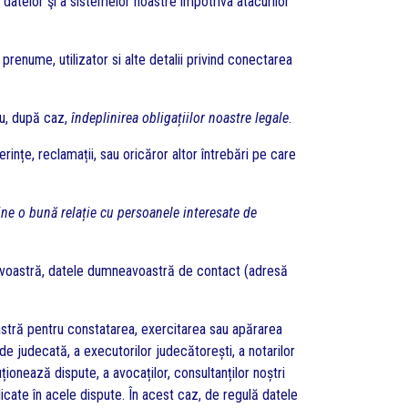
a datelor şi a sistemelor noastre împotriva atacurilor
prenume, utilizator si alte detalii privind conectarea
u, după caz,
îndeplinirea obligațiilor noastre legale
.
ințe, reclamații, sau oricăror altor întrebări pe care
ine o bună relație cu persoanele interesate de
eavoastră, datele dumneavoastră de contact (adresă
stră pentru constatarea, exercitarea sau apărarea
 de judecată, a executorilor judecătorești, a notarilor
uționează dispute, a avocaților, consultanților noștri
plicate în acele dispute. În acest caz, de regulă datele