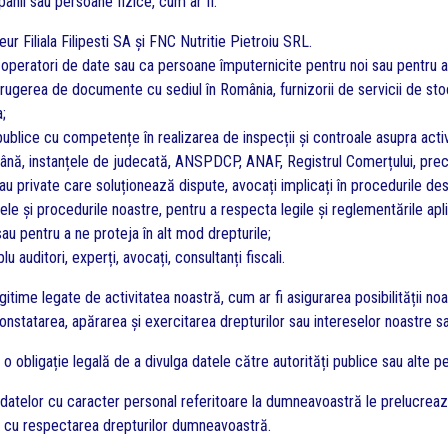
nii sau persoane fizice, cum ar fi:
r Filiala Filipesti SA și FNC Nutritie Pietroiu SRL.
 operatori de date sau ca persoane împuternicite pentru noi sau pentru a
istrugerea de documente cu sediul în România, furnizorii de servicii de sto
;
i publice cu competențe în realizarea de inspecții și controale asupra acti
ână, instanțele de judecată, ANSPDCP, ANAF, Registrul Comerțului, precum
au private care soluționează dispute, avocați implicați în procedurile des
ele și procedurile noastre, pentru a respecta legile și reglementările apli
sau pentru a ne proteja în alt mod drepturile;
 auditori, experți, avocați, consultanți fiscali.
itime legate de activitatea noastră, cum ar fi asigurarea posibilității n
constatarea, apărarea și exercitarea drepturilor sau intereselor noastre s
obligație legală de a divulga datele către autorități publice sau alte pe
datelor cu caracter personal referitoare la dumneavoastră le prelucrează î
i cu respectarea drepturilor dumneavoastră.