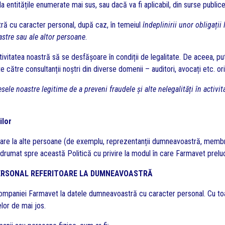
a entitățile enumerate mai sus, sau dacă va fi aplicabil, din surse publice
ră cu caracter personal, după caz, în temeiul
îndeplinirii unor obligații
oastre sau ale altor persoane
.
tivitatea noastră să se desfășoare în condiții de legalitate. De aceea, 
e către consultanții noștri din diverse domenii – auditori, avocați etc. or
esele noastre legitime de a preveni fraudele și alte nelegalități în activi
ilor
oare la alte persoane (de exemplu, reprezentanții dumneavoastră, membri
 îndrumat spre această Politică cu privire la modul în care Farmavet prel
PERSONAL REFERITOARE LA DUMNEAVOASTRĂ
mpaniei Farmavet la datele dumneavoastră cu caracter personal. Cu toat
lor de mai jos.