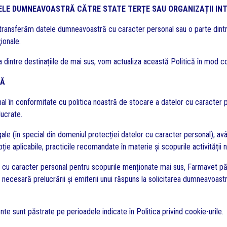
TELE DUMNEAVOASTRĂ CĂTRE STATE TERȚE SAU ORGANIZAȚII IN
ransferăm datele dumneavoastră cu caracter personal sau o parte dintre
ionale.
 dintre destinațiile de mai sus, vom actualiza această Politică în mod c
RĂ
în conformitate cu politica noastră de stocare a datelor cu caracter pe
lucrate.
le (în special din domeniul protecției datelor cu caracter personal), av
 aplicabile, practicile recomandate în materie și scopurile activității n
ă cu caracter personal pentru scopurile menționate mai sus, Farmavet pă
 necesară prelucrării și emiterii unui răspuns la solicitarea dumneavoastr
nte sunt păstrate pe perioadele indicate în Politica privind cookie-urile.