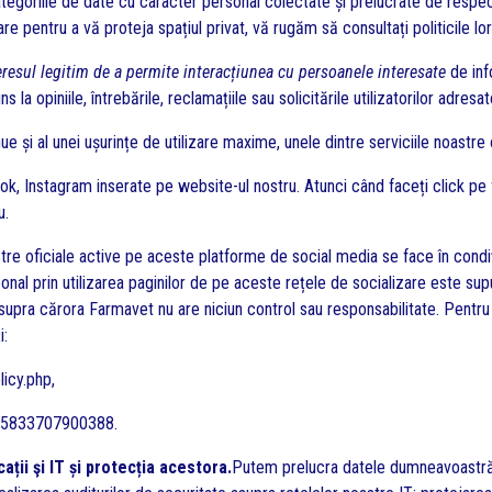
ategoriile de date cu caracter personal colectate și prelucrate de resp
re pentru a vă proteja spațiul privat, vă rugăm să consultați politicile lor
eresul legitim de a permite interacțiunea cu persoanele interesate
de inf
la opiniile, întrebările, reclamațiile sau solicitările utilizatorilor adresa
 și al unei ușurințe de utilizare maxime, unele dintre serviciile noastre o
ok, Instagram inserate pe website-ul nostru. Atunci când faceți click pe
u.
tre oficiale active pe aceste platforme de social media se face în condiț
l prin utilizarea paginilor de pe aceste rețele de socializare este supusă
asupra cărora Farmavet nu are niciun control sau responsabilitate. Pentru m
i:
icy.php
,
155833707900388
.
ii şi IT și protecția acestora.
Putem prelucra datele dumneavoastră 