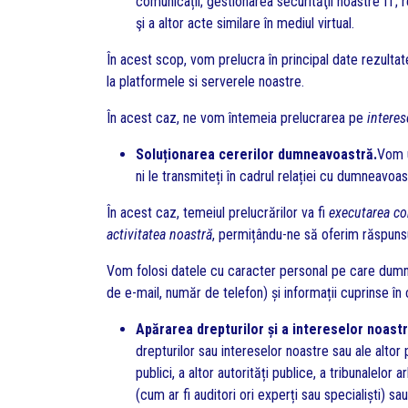
comunicații; gestionarea securităţii noastre IT; 
şi a altor acte similare în mediul virtual.
În acest scop, vom prelucra în principal date rezultat
la platformele si serverele noastre.
În acest caz, ne vom întemeia prelucrarea pe
interes
Soluționarea cererilor dumneavoastră.
Vom u
ni le transmiteți în cadrul relației cu dumneavoas
În acest caz, temeiul prelucrărilor va fi
executarea co
activitatea noastră
, permițându-ne să oferim răspunsur
Vom folosi datele cu caracter personal pe care dumn
de e-mail, număr de telefon) și informații cuprinse în
Apărarea drepturilor și a intereselor noast
drepturilor sau intereselor noastre sau ale altor 
publici, a altor autorități publice, a tribunalelor
(cum ar fi auditori ori experți sau specialiști) s