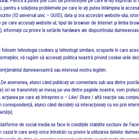
stru.
Pentru a putea ține cont de preferințele pe care le-ați exprimat în 
siți, pentru a soluționa problemele pe care le-ați putea întâmpina la acce
spozitiv (ID universal unic – UUID); data şi ora accesării website-ului; istori
 de pe care accesați website-ul; tipul de browser de Internet şi limba bro
 informaţii cu privire la setările hardware ale dispozitivului dumneavoast
folosim tehnologia cookies și tehnologii similare, scopurile în care aceste
formațiilor, vă rugăm să accesați politica noastră privind cookie-urile de
nsimțământul dumneavoastră sau interesul nostru legitim.
.
De asemenea, atunci când publicați un comentariu sub una dintre postări
e
) ori ne transmiteți un mesaj pe una dintre paginile noastre, vom preluc
, acțiunea pe care ați întreprins-o –
Like
/
Share
/ altă reacție sau conțin
prin corespondență, atunci când decideți să interacționați cu noi prin int
etății).
 platforme de social media se face în condițiile stabilite exclusiv de F
 În cazul în care aveți orice întrebări cu privire la utilizarea datelor du