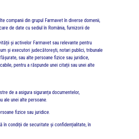
lte companii din grupul Farmavet în diverse domenii,
care de date cu sediul în România, furnizorii de
vității și activelor Farmavet sau relevante pentru
 și executori judecătorești, notari publici, tribunale
fășurate, sau alte persoane fizice sau juridice,
cabile, pentru a răspunde unei citații sau unei alte
oastre de a asigura siguranța documentelor,
au ale unei alte persoane.
rsoane fizice sau juridice.
n condiții de securitate și confidențialitate, în