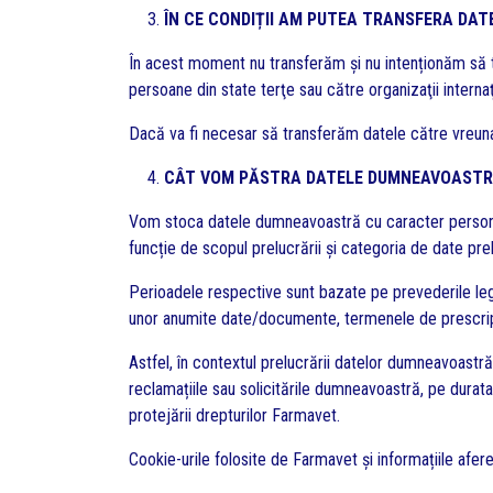
ÎN CE CONDIȚII AM PUTEA TRANSFERA DA
În acest moment nu transferăm și nu intenționăm să t
persoane din state terţe sau către organizaţii internaţ
Dacă va fi necesar să transferăm datele către vreuna
CÂT VOM PĂSTRA DATELE DUMNEAVOAST
Vom stoca datele dumneavoastră cu caracter personal 
funcție de scopul prelucrării și categoria de date pre
Perioadele respective sunt bazate pe prevederile lega
unor anumite date/documente, termenele de prescripție
Astfel, în contextul prelucrării datelor dumneavoastr
reclamațiile sau solicitările dumneavoastră, pe durata
protejării drepturilor Farmavet.
Cookie-urile folosite de Farmavet și informațiile afere