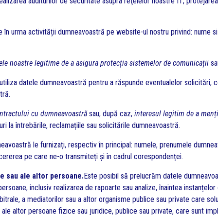
realizarea auditurilor de securitate asupra reţelelor noastre IT; protejare
e în urma activității dumneavoastră pe website-ul nostru privind: nume si 
ele noastre legitime de a asigura protecția sistemelor de comunicații
sa
tiliza datele dumneavoastră pentru a răspunde eventualelor solicitări, cer
tră.
ntractului cu dumneavoastră
sau, după caz,
interesul legitim de a menț
i la întrebările, reclamațiile sau solicitările dumneavoastră.
eavoastră le furnizați, respectiv în principal: numele, prenumele dumn
 cererea pe care ne-o transmiteți și în cadrul corespondenței.
re sau ale altor persoane.
Este posibil să prelucrăm datele dumneavoa
persoane, inclusiv realizarea de rapoarte sau analize, înaintea instanțelor
 arbitrale, a mediatorilor sau a altor organisme publice sau private care sol
au ale altor persoane fizice sau juridice, publice sau private, care sunt im