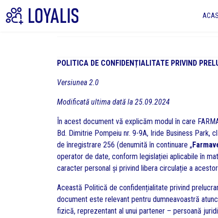
ACA
POLITICA DE CONFIDENȚIALITATE PRIVIND PR
Versiunea 2.0
Modificată ultima dată la 25.09.2024
În acest document vă explicăm modul în care FARMAVET 
Bd. Dimitrie Pompeiu nr. 9-9A, Iride Business Park, c
de înregistrare 256 (denumită în continuare „
Farmav
operator de date, conform legislației aplicabile în m
caracter personal și privind libera circulație a acesto
Această Politică de confidențialitate privind prelucra
document este relevant pentru dumneavoastră atunci cân
fizică, reprezentant al unui partener – persoană juridi