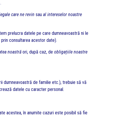
.
 legale care ne revin
sau
al intereselor noastre
putem prelucra datele pe care dumneavoastră ni le
i prin consultarea acestor date).
tatea noastră
ori, după caz, de
obligațiile noastre
i dumneavoastră de familie etc.), trebuie să vă
ucrează datele cu caracter personal.
e acestea, în anumite cazuri este posibil să fie